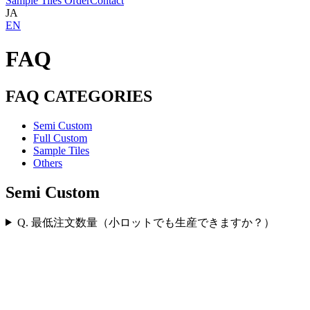
Sample Tiles Order
Contact
JA
EN
FAQ
FAQ CATEGORIES
Semi Custom
Full Custom
Sample Tiles
Others
Semi Custom
Q. 最低注文数量（小ロットでも生産できますか？）